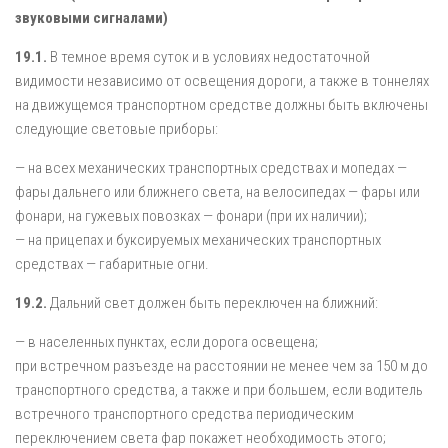
звуковыми сигналами)
19.1.
В темное время суток и в условиях недостаточной
видимости независимо от освещения дороги, а также в тоннелях
на движущемся транспортном средстве должны быть включены
следующие световые приборы:
— на всех механических транспортных средствах и мопедах —
фары дальнего или ближнего света, на велосипедах — фары или
фонари, на гужевых повозках — фонари (при их наличии);
— на прицепах и буксируемых механических транспортных
средствах — габаритные огни.
19.2.
Дальний свет должен быть переключен на ближний:
— в населенных пунктах, если дорога освещена;
при встречном разъезде на расстоянии не менее чем за 150 м до
транспортного средства, а также и при большем, если водитель
встречного транспортного средства периодическим
переключением света фар покажет необходимость этого;