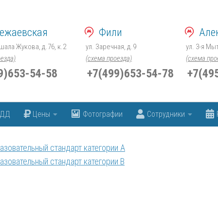
ежаевская
Фили
Але
шала Жукова, д.76, к.2
ул. Заречная, д.9
ул. 3-я Мы
оезда)
(схема проезда)
(схема про
9)653-54-58
+7(499)653-54-78
+7(495
БДД
Цены
Фотографии
Cотрудники
азовательный стандарт категории A
азовательный стандарт категории B