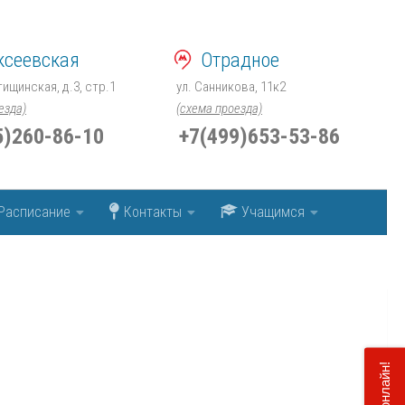
ксеевская
Отрадное
тищинская, д.3, стр.1
ул. Санникова, 11к2
езда)
(схема проезда)
)260-86-10
+7(499)653-53-86
Расписание
Контакты
Учащимся