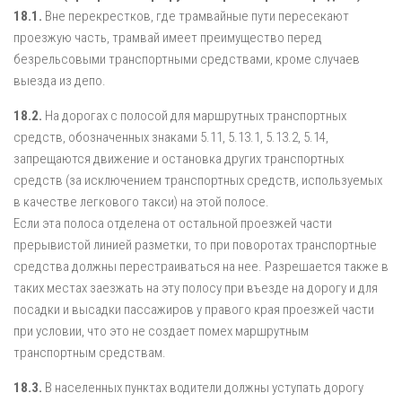
18.1.
Вне перекрестков, где трамвайные пути пересекают
проезжую часть, трамвай имеет преимущество перед
безрельсовыми транспортными средствами, кроме случаев
выезда из депо.
18.2.
На дорогах с полосой для маршрутных транспортных
средств, обозначенных знаками 5.11, 5.13.1, 5.13.2, 5.14,
запрещаются движение и остановка других транспортных
средств (за исключением транспортных средств, используемых
в качестве легкового такси) на этой полосе.
Если эта полоса отделена от остальной проезжей части
прерывистой линией разметки, то при поворотах транспортные
средства должны перестраиваться на нее. Разрешается также в
таких местах заезжать на эту полосу при въезде на дорогу и для
посадки и высадки пассажиров у правого края проезжей части
при условии, что это не создает помех маршрутным
транспортным средствам.
18.3.
В населенных пунктах водители должны уступать дорогу