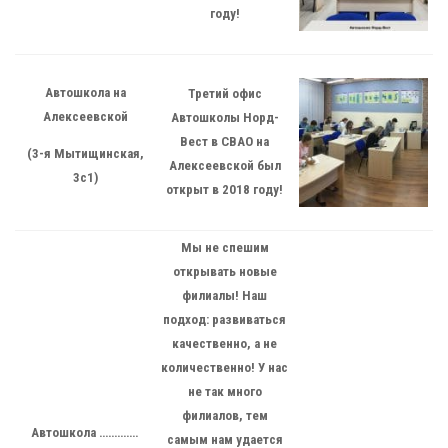
году!
Автошкола на
Третий офис
Алексеевской
Автошколы Норд-
Вест в СВАО на
(3-я Мытищинская,
Алексеевской был
3с1)
открыт в 2018 году!
Мы не спешим
открывать новые
филиалы! Наш
подход: развиваться
качественно, а не
количественно! У нас
не так много
филиалов, тем
Автошкола ………….
самым нам удается