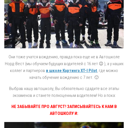
Они тоже учатся вождению, правда пока еще не в Автошколе
Норд-Вест (мы обучаем будущих водителей с 16 лет 😉 ), а у наших
коллег и партнеров
в школе Картинга XT-I Pilot
, где можно
начать обучение вождению с 7 лет. 🙂
Выбрав нашу автошколу, Вы обязательно сдадите все этапы
экзаменов и станете полноценным водителем! Но а пока:
НЕ ЗАБЫВАЙТЕ ПРО АВГУСТ! ЗАПИСЫВАЙТЕСЬ К НАМ В
АВТОШКОЛУ И: